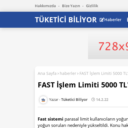
Hakkımızda
Bize Yazın
Gizlilik
TÜKETİCİ BİLİYOR
Haberler
Ana Sayfa
haberler
FAST İşlem Limiti 5000 TL'
FAST İşlem Limiti 5000 TL
Tüketici Biliyor
14.2.22
Fast sistemi
parasal limit kullanıcıların yoğun
yoğun soruları nedeniyle yükseltildi. Konu ha