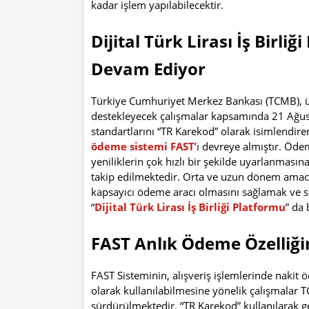
kadar işlem yapılabilecektir.
Dijital Türk Lirası İş Birli
Devam Ediyor
Türkiye Cumhuriyet Merkez Bankası (TCMB), ül
destekleyecek çalışmalar kapsamında 21 Ağust
standartlarını “TR Karekod” olarak isimlendi
ödeme sistemi FAST
’ı devreye almıştır. Öde
yeniliklerin çok hızlı bir şekilde uyarlanmasın
takip edilmektedir. Orta ve uzun dönem amacı 
kapsayıcı ödeme aracı olmasını sağlamak ve s
“
Dijital Türk Lirası İş Birliği Platformu
” da
FAST Anlık Ödeme Özelliği
FAST Sisteminin, alışveriş işlemlerinde naki
olarak kullanılabilmesine yönelik çalışmalar 
sürdürülmektedir. “TR Karekod” kullanılarak g