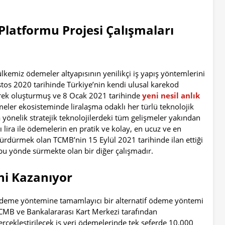
ği Platformu Projesi Çalışmaları
kemiz ödemeler altyapısının yenilikçi iş yapış yöntemlerini
os 2020 tarihinde Türkiye’nin kendi ulusal karekod
rerek oluşturmuş ve 8 Ocak 2021 tarihinde
yeni nesil anlık
meler ekosisteminde liralaşma odaklı her türlü teknolojik
a yönelik stratejik teknolojilerdeki tüm gelişmeler yakından
lira ile ödemelerin en pratik ve kolay, en ucuz ve en
ürdürmek olan TCMB’nin 15 Eylül 2021 tarihinde ilan ettiği
 bu yönde sürmekte olan bir diğer çalışmadır.
ni Kazanıyor
t ödeme yöntemine tamamlayıcı bir alternatif ödeme yöntemi
TCMB ve Bankalararası Kart Merkezi tarafından
erçekleştirilecek iş yeri ödemelerinde tek seferde 10.000