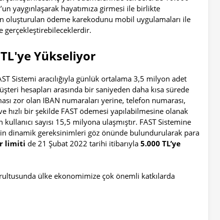
’un yaygınlaşarak hayatımıza girmesi ile birlikte
ndan oluşturulan ödeme karekodunu mobil uygulamaları ile
 gerçekleştirebileceklerdir.
 TL'ye Yükseliyor
AST Sistemi aracılığıyla günlük ortalama 3,5 milyon adet
üşteri hesapları arasında bir saniyeden daha kısa sürede
sı zor olan IBAN numaraları yerine, telefon numarası,
ve hızlı bir şekilde FAST ödemesi yapılabilmesine olanak
 kullanıcı sayısı 15,5 milyona ulaşmıştır. FAST Sistemine
nin dinamik gereksinimleri göz önünde bulundurularak para
r limiti
de 21 Şubat 2022 tarihi itibarıyla
5.000 TL’ye
oğrultusunda ülke ekonomimize çok önemli katkılarda