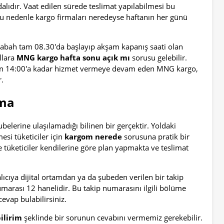
dalıdır. Vaat edilen sürede teslimat yapılabilmesi bu
Bu nedenle kargo firmaları neredeyse haftanın her günü
 sabah tam 08.30'da başlayıp akşam kapanış saati olan
llara
MNG kargo hafta sonu açık mı
sorusu gelebilir.
dan 14:00'a kadar hizmet vermeye devam eden MNG kargo,
.
ama
elerine ulaşılamadığı bilinen bir gerçektir. Yoldaki
esi tüketiciler için
kargom nerede
sorusuna pratik bir
e tüketiciler kendilerine göre plan yapmakta ve teslimat
cıya dijital ortamdan ya da şubeden verilen bir takip
rası 12 hanelidir. Bu takip numarasını ilgili bölüme
evap bulabilirsiniz.
ilirim
şeklinde bir sorunun cevabını vermemiz gerekebilir.